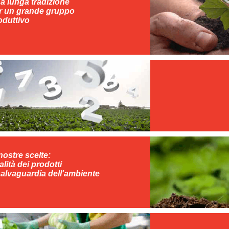
a lunga tradizione
r un grande gruppo
oduttivo
 nostre scelte:
alità dei prodotti
salvaguardia dell'ambiente