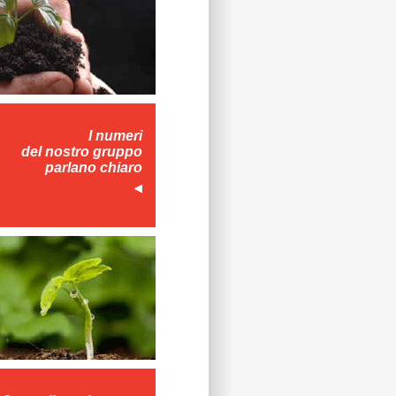
I numeri
del nostro gruppo
parlano chiaro